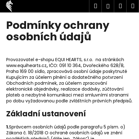
K
Přejít
Hledat
Náku
M
Přihlášen
na
o
obsah
Zpět
Zpět
košík
š
Podmínky ochrany
í
C
osobních údajů
k
o
p
o
Provozovatel e-shopu EQUI HEARTS, s.r.o. na stránkách
t
www.equihearts.cz
,
IČO: 091 10 364, Dvořeckého 628/8,
Praha 169 00 sídlo, zpracovává osobní údaje poskytnuté
ř
Kupujícím za účelem plnění a dodatečného potvrzení
e
Obchodních podmínek, za účelem zpracování
b
elektronické objednávky, realizace dodávky, zúčtování
plateb a nezbytné komunikaci mezi smluvními stranami
u
po dobu vyžadovanou podle zvláštních právních předpisů.
j
Základní ustanovení
e
t
1.
Správcem osobních údajů podle paragrafu 5 písm. o)
e
Zákona č. 18/2018 O ochraně osobních údajů ve znění
n
pozdějších předpisů (dále jen „Zákon“) je