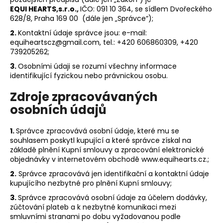
EQUI HEARTS,s.r.o.,
IČO: 091 10 364, se sídlem Dvořeckého
a
628/8, Praha 169 00 (dále jen „Správce“);
j
2.
Kontaktní údaje správce jsou: e-mail:
í
equiheartscz@gmail.com, tel.: +420 606860309, +420
t
739205262;
?
3.
Osobními údaji se rozumí všechny informace
identifikující fyzickou nebo právnickou osobu.
Zdroje zpracovávaných
osobních údajů
HLEDAT
1.
Správce zpracovává osobní údaje, které mu se
souhlasem poskytl kupující a které správce získal na
základě plnění Kupní smlouvy a zpracování elektronické
D
objednávky v internetovém obchodě www.equihearts.cz.;
o
2.
Správce zpracovává jen identifikační a kontaktní údaje
p
kupujícího nezbytné pro plnění Kupní smlouvy;
o
3.
Správce zpracovává osobní údaje za účelem dodávky,
r
zúčtování plateb a k nezbytné komunikaci mezi
u
smluvními stranami po dobu vyžadovanou podle