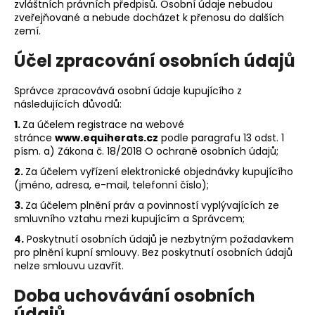
č
zvláštních právních předpisů. Osobní údaje nebudou
u
zveřejňované a nebude docházet k přenosu do dalších
j
zemí.
e
Účel zpracování osobních údajů
m
e
Správce zpracovává osobní údaje kupujícího z
následujících důvodů:
LAURA
1.
Za účelem registrace na webové
stránce
www.equiherats.cz
podle paragrafu 13 odst. 1
599
Kč
písm. a) Zákona č. 18/2018 O ochraně osobních údajů;
2.
Za účelem vyřízení elektronické objednávky kupujícího
(jméno, adresa, e-mail, telefonní číslo);
3.
Za účelem plnění práv a povinností vyplývajících ze
smluvního vztahu mezi kupujícím a Správcem;
4.
Poskytnutí osobních údajů je nezbytným požadavkem
pro plnění kupní smlouvy. Bez poskytnutí osobních údajů
nelze smlouvu uzavřít.
Doba uchovávání osobních
údajů