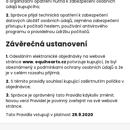
a organizační opatření nutná k zabezpečení osobních
údajů kupujícího;
2.
Správce přijal technická opatření k zabezpečení
datových úložišť osobních údajů, zejména zabezpečení
přístupu k počítači heslem, používání antivirového
programu a pravidelnou údržbu počítačů.
Závěrečná ustanovení
1.
Odesláním elektronické objednávky na webové
stránce
www. equihearts.cz
potvrzuje kupující, že byl
obeznámený s podmínkami ochrany osobních údajů a že
je v celém rozsahu přijímá;
2.
S těmito pravidly souhlasí kupující zaškrtnutím políčka v
objednávce;
3.
Správce je oprávněný tato Pravidla kdykoliv změnit.
Novou verzi Pravidel je povinný zveřejnit na své webové
stránce.
Tato Pravidla vstupují v platnost
25.9.2020
Z