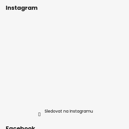
á
Instagram
p
a
t
í
Sledovat na Instagramu
Facebook