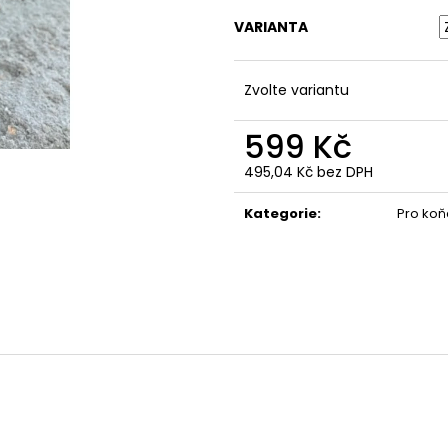
SPARKLE
LAURA
VARIANTA
599 Kč
599 Kč
Zvolte variantu
599 Kč
495,04 Kč bez DPH
Měrná
cena:
Kategorie
:
Pro koň