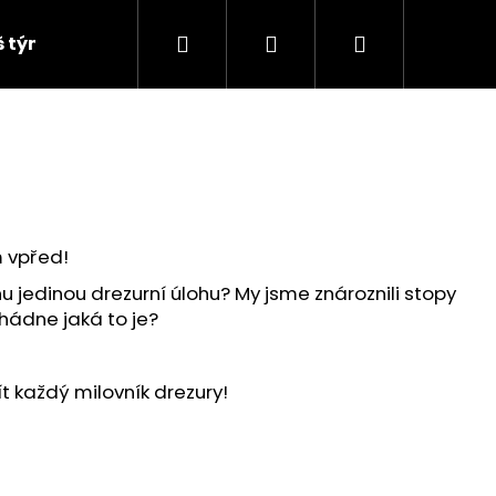
Hledat
Přihlášení
Nákupní
š tým
košík
m vpřed!
dnu jedinou drezurní úlohu? My jsme znároznili stopy
hádne jaká to je?
ít každý milovník drezury!
Následující