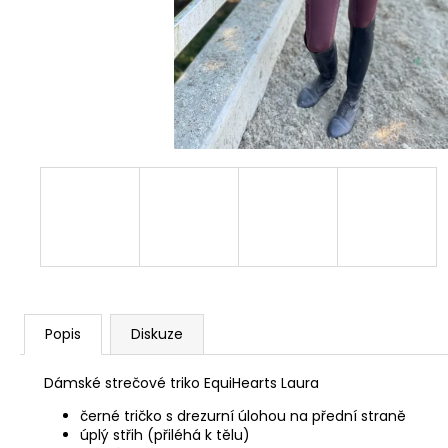
PARKŮRÁK
599 Kč
Popis
Diskuze
Dámské strečové triko EquiHearts Laura
černé tričko s drezurní úlohou na přední straně
úplý střih (přiléhá k tělu)