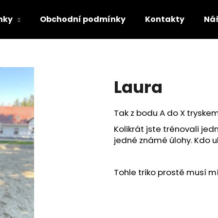
nky
Obchodní podmínky
Kontakty
Ná
Co potřebujete najít?
Laura
HLEDAT
Tak z bodu A do X tryske
Kolikrát jste trénovali je
Doporučujeme
jedné známé úlohy. Kdo u
Tohle triko prostě musí m