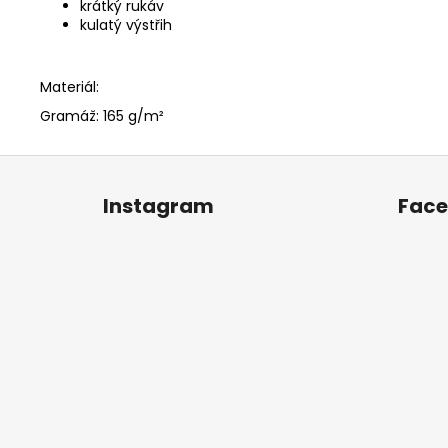
krátký rukáv
kulatý výstřih
Materiál:
Gramáž: 165 g/m²
Z
á
Instagram
Fac
p
a
t
í