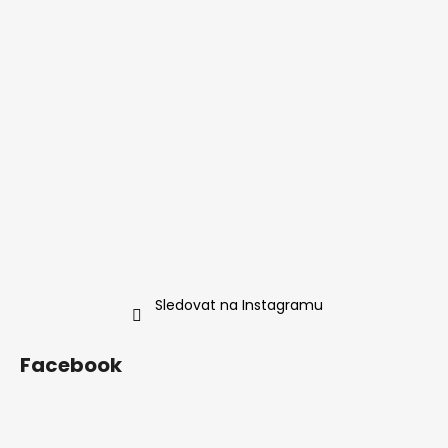
t
í
Sledovat na Instagramu
Facebook