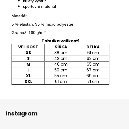
kulatý výstřih
sportovní materiál
Materiál:
5 % elastan, 95 % micro polyester
Gramáž:
160 g/m2
Tabulka velikostí
VELIKOST
ŠÍŘKA
DÉLKA
XS
38 cm
61 cm
S
42 cm
63 cm
M
46 cm
65 cm
L
50 cm
67 cm
XL
55 cm
69 cm
XXL
61 cm
71 cm
Z
á
Instagram
p
a