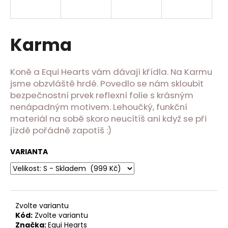
a
j
í
Karma
t
?
Koně a Equi Hearts vám dávají křídla. Na Karmu
jsme obzvláště hrdé. Povedlo se nám skloubit
bezpečnostní prvek reflexní folie s krásným
nenápadným motivem. Lehoučký, funkční
materiál na sobě skoro neucítíš ani když se při
HLEDAT
jízdě pořádně zapotíš :)
VARIANTA
D
o
p
o
r
Zvolte variantu
Kód:
Zvolte variantu
u
Značka:
Equi Hearts