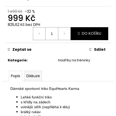
č
u
j
1 490 Kč
–32 %
999 Kč
e
m
825,62 Kč bez DPH
e
Měrná
DO KOŠÍKU
cena:
EMILY
Zeptat se
Sdílet
459
Kč
Kategorie
:
Hadříky na tréninky
Popis
Diskuze
Dámské sportovní triko EquiHearts Karma
Lehké funkční triko
s křídly na zádech
volnější střih (nepřiléhá k tělu)
krátký rukáv