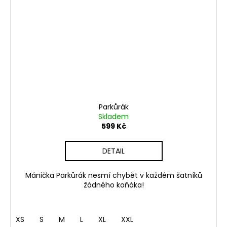
Parkůrák
Skladem
599 Kč
DETAIL
Mánička Parkůrák nesmí chybět v každém šatníků
žádného koňáka!
XS
S
M
L
XL
XXL