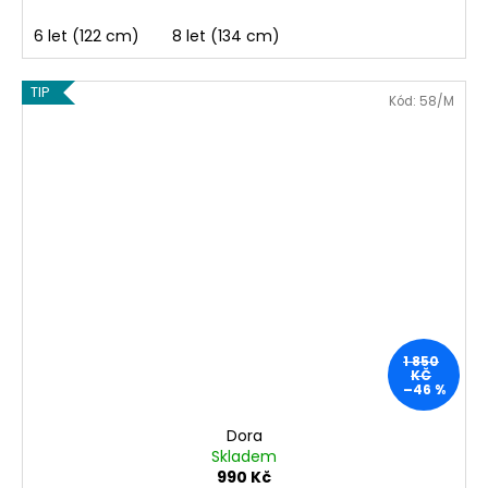
6 let (122 cm)
8 let (134 cm)
TIP
Kód:
58/M
1 850
KČ
–46 %
Dora
Skladem
990 Kč