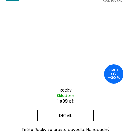
Kód:
105/XL
1 590
KČ
–30 %
Rocky
Skladem
1 099 Kč
DETAIL
Tričko Rocky se prostě povedlo. Nenápadný