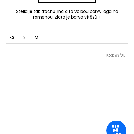
Stella je tak trochu jiná a to volbou barvy loga na
ramenou. Zlatá je barva vítězů !
XS
S
M
Kód:
93/XL
990
KČ