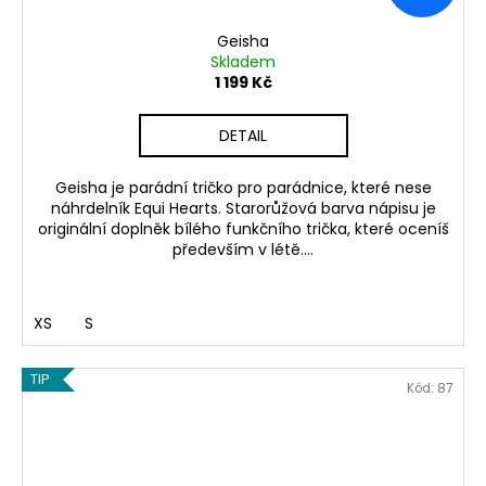
Geisha
Skladem
1 199 Kč
DETAIL
Geisha je parádní tričko pro parádnice, které nese
náhrdelník Equi Hearts. Starorůžová barva nápisu je
originální doplněk bílého funkčního trička, které oceníš
především v létě....
XS
S
TIP
Kód:
87