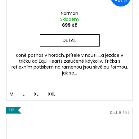
–29 %
Norman
Skladem
699 Kč
DETAIL
Koně poznáš v horách, přítele v nouzi.....a jezdce v
tričku od Equi Hearts zaručeně kdykoliv. Trička s
reflexním potiskem na ramenou jsou skvělou formou,
jak se...
M
L
XL
XXL
TIP
Kód:
81/6 L