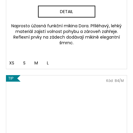
DETAIL
Naprosto úžasná funkční mikina Dora. Přiléhavý, lehký
materiál zajistí volnost pohybu a zároveň zahřeje.
Reflexní prvky na zádech dodávají mikině elegantní
šmrnc.
XS
S
M
L
TIP
Kód:
84/M