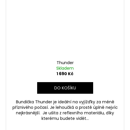
Thunder
Skladem
1 690 Kč
DO KOŠÍKU
Bundička Thunder je ideální na vyjížďky za méně
příznivého počasí. Je lehoučká a prostě úplně nejvíc
nejkrásnější. Je ušita z reflexního materiálu, díky
kterému budete vidět...