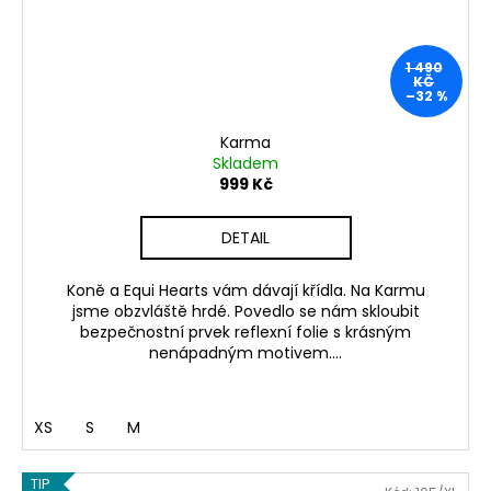
1 490
KČ
–32 %
Karma
Skladem
999 Kč
DETAIL
Koně a Equi Hearts vám dávají křídla. Na Karmu
jsme obzvláště hrdé. Povedlo se nám skloubit
bezpečnostní prvek reflexní folie s krásným
nenápadným motivem....
XS
S
M
TIP