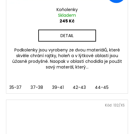
Koňolenky
Skladem
245 Kč
DETAIL
Podkolenky jsou vyrobeny ze dvou materiálů, které
skvěle chrání rajtky, holeň a v lýtkové oblasti jsou
úžasně prodyšné. Naopak v oblasti chodidla je použit
savý materál, který...
35-37
37-38
39-41
42-43
44-45
Kód:
132/XS