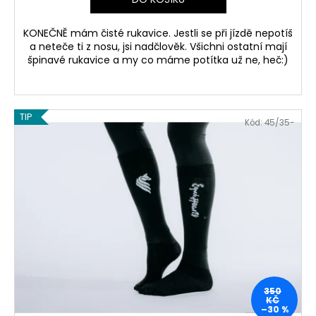
KONEČNĚ mám čisté rukavice. Jestli se při jízdě nepotíš
a neteče ti z nosu, jsi nadčlověk. Všichni ostatní mají
špinavé rukavice a my co máme potítka už ne, heč:)
TIP
Kód:
45/35-
350
KČ
–30 %