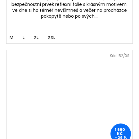
bezpečnostní prvek reflexní folie s krásným motivem.
Ve dne si ho téměř nevšimneš a večer na procházce
pokopytě nebo po svých,...
M
L
XL
XXL
Kód:
52/XS
1 690
KČ
–29 %