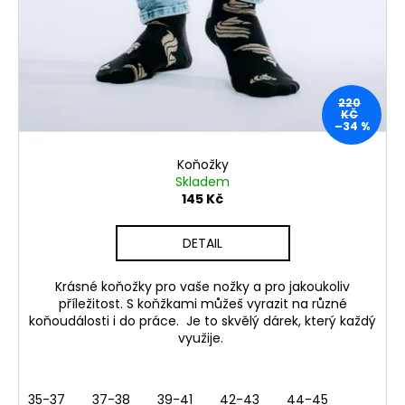
d
r
a
u
o
j
k
d
í
t
u
t
ů
220
k
?
KČ
–34 %
t
ů
Koňožky
Skladem
145 Kč
HLEDAT
DETAIL
D
Krásné koňožky pro vaše nožky a pro jakoukoliv
příležitost. S koňžkami můžeš vyrazit na různé
o
koňoudálosti i do práce. Je to skvělý dárek, který každý
p
využije.
o
r
u
35-37
37-38
39-41
42-43
44-45