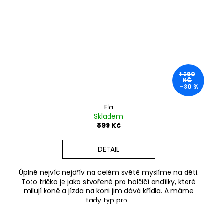
1 290
KČ
–30 %
Ela
Skladem
899 Kč
DETAIL
Úplně nejvíc nejdřív na celém světě myslíme na děti.
Toto tričko je jako stvořené pro holčičí andílky, které
milují koně a jízda na koni jim dává křídla. A máme
tady typ pro...