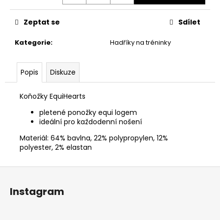
č
u
j
Zeptat se
Sdílet
e
Kategorie
:
Hadříky na tréninky
m
e
Popis
Diskuze
SPARKLE
Koňožky EquiHearts
599
Kč
pletené ponožky equi logem
ideální pro každodenní nošení
Materiál: 64% bavlna, 22% polypropylen, 12%
polyester, 2% elastan
Z
á
Instagram
p
a