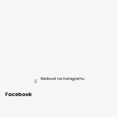
t
í
Sledovat na Instagramu
Facebook