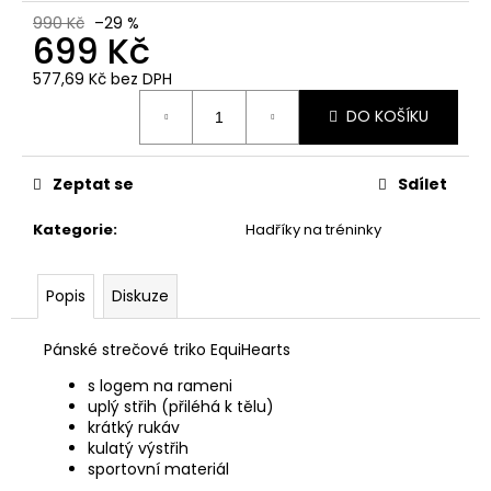
č
990 Kč
–29 %
u
699 Kč
j
e
577,69 Kč bez DPH
m
Měrná
DO KOŠÍKU
cena:
e
Zeptat se
Sdílet
EMILY
459
Kategorie
:
Hadříky na tréninky
Kč
Popis
Diskuze
Pánské strečové triko EquiHearts
s logem na rameni
uplý střih (přiléhá k tělu)
krátký rukáv
kulatý výstřih
sportovní materiál