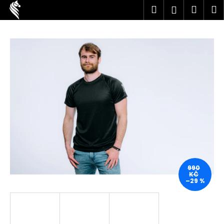
K
Přejít
Hledat
Náku
M
Přihlášen
na
o
obsah
Zpět
Zpět
košík
š
í
C
k
o
p
o
t
ř
e
b
u
j
990
KČ
e
–29 %
t
e
n